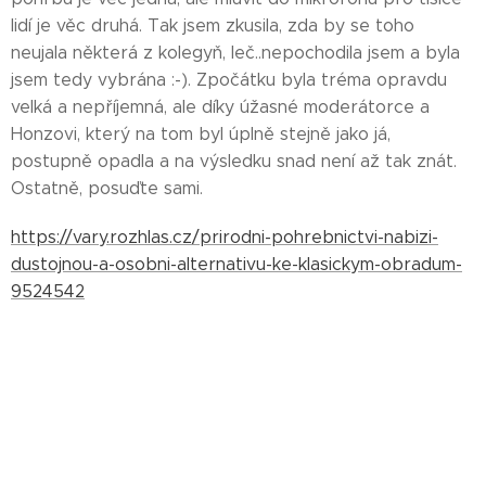
lidí je věc druhá. Tak jsem zkusila, zda by se toho
neujala některá z kolegyň, leč..nepochodila jsem a byla
jsem tedy vybrána :-). Zpočátku byla tréma opravdu
velká a nepříjemná, ale díky úžasné moderátorce a
Honzovi, který na tom byl úplně stejně jako já,
postupně opadla a na výsledku snad není až tak znát.
Ostatně, posuďte sami.
https://vary.rozhlas.cz/prirodni-pohrebnictvi-nabizi-
dustojnou-a-osobni-alternativu-ke-klasickym-obradum-
9524542