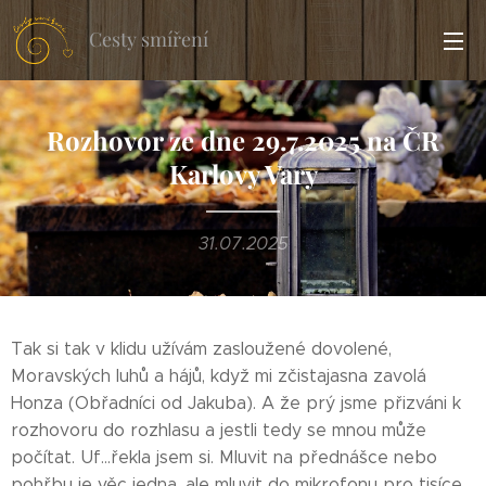
Cesty smíření
Rozhovor ze dne 29.7.2025 na ČR
Karlovy Vary
31.07.2025
Tak si tak v klidu užívám zasloužené dovolené,
Moravských luhů a hájů, když mi zčistajasna zavolá
Honza (Obřadníci od Jakuba). A že prý jsme přizváni k
rozhovoru do rozhlasu a jestli tedy se mnou může
počítat. Uf...řekla jsem si. Mluvit na přednášce nebo
pohřbu je věc jedna, ale mluvit do mikrofonu pro tisíce